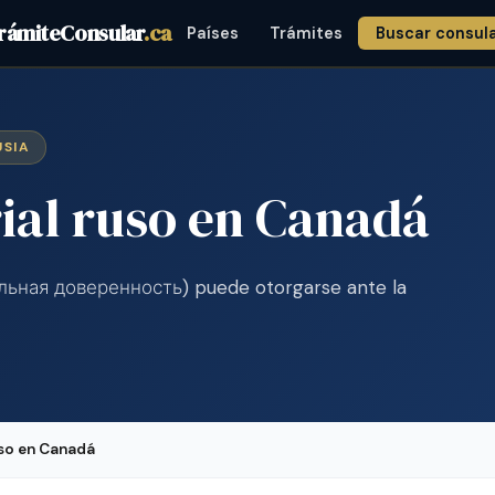
rámiteConsular
.ca
Países
Trámites
Buscar consul
USIA
ial ruso en Canadá
иальная доверенность) puede otorgarse ante la
uso en Canadá