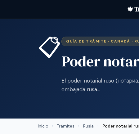
🍁 T
📋
GUÍA DE TRÁMITE · CANADÁ · R
Poder notar
El poder notarial ruso (нотар
embajada rusa…
Inicio
›
Trámites
›
Rusia
›
Poder notarial r