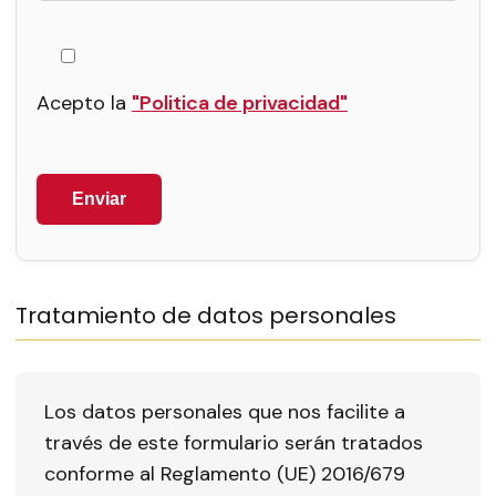
Acepto la
"Politica de privacidad"
Por
favor,
deja
este
campo
Tratamiento de datos personales
vacío.
Los datos personales que nos facilite a
través de este formulario serán tratados
conforme al Reglamento (UE) 2016/679