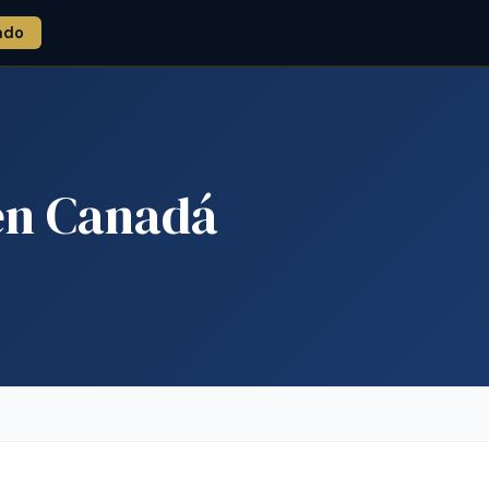
ado
en Canadá