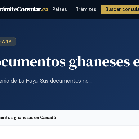
rámiteConsular
.ca
Países
Trámites
Buscar consul
GHANA
documentos ghaneses 
enio de La Haya. Sus documentos no…
mentos ghaneses en Canadá