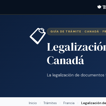
🍁 T
📋
GUÍA DE TRÁMITE · CANADÁ · F
Legalizació
Canadá
La legalización de documentos
Inicio
›
Trámites
›
Francia
›
Legalización d