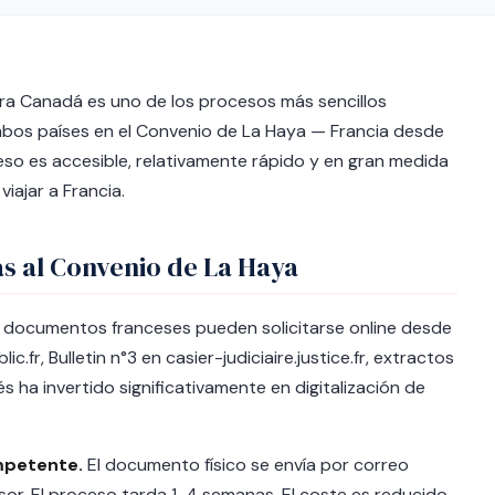
ra Canadá es uno de los procesos más sencillos
 ambos países en el Convenio de La Haya — Francia desde
so es accesible, relativamente rápido y en gran medida
iajar a Francia.
as al Convenio de La Haya
documentos franceses pueden solicitarse online desde
c.fr, Bulletin n°3 en casier-judiciaire.justice.fr, extractos
és ha invertido significativamente en digitalización de
ompetente.
El documento físico se envía por correo
sor. El proceso tarda 1-4 semanas. El coste es reducido.