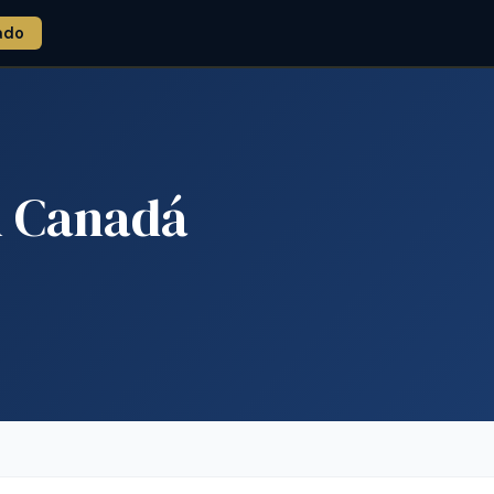
ado
n Canadá