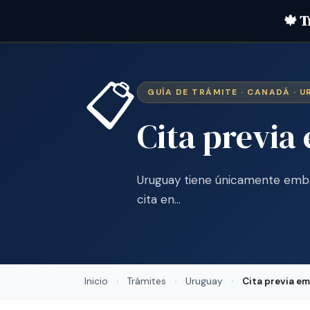
🍁 T
📋
GUÍA DE TRÁMITE · CANADÁ · 
Cita previ
Uruguay tiene únicamente emba
cita en…
Inicio
›
Trámites
›
Uruguay
›
Cita previa e