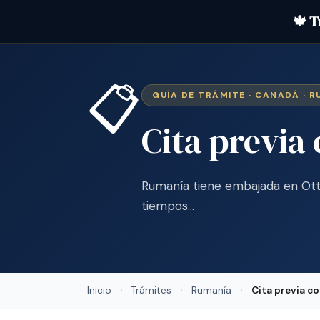
🍁 T
📋
GUÍA DE TRÁMITE · CANADÁ · 
Cita previa
Rumanía tiene embajada en Ott
tiempos…
Inicio
›
Trámites
›
Rumanía
›
Cita previa c