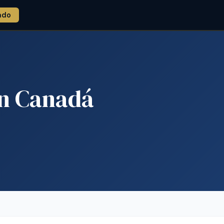
ado
en Canadá