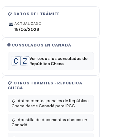
📋 DATOS DEL TRÁMITE
📅
ACTUALIZADO
18/05/2026
🌐 CONSULADOS EN CANADÁ
🇨🇿
Ver todos los consulados de
República Checa
📋 OTROS TRÁMITES · REPÚBLICA
CHECA
📋
Antecedentes penales de República
Checa desde Canadá para IRCC
📋
Apostilla de documentos checos en
Canadá