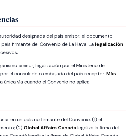
encias
a autoridad designada del país emisor; el documento
er país firmante del Convenio de La Haya. La
legalización
ucesivos.
ganismo emisor, legalización por el Ministerio de
al por el consulado o embajada del país receptor.
Más
 la única vía cuando el Convenio no aplica.
ar en un país no firmante del Convenio: (1) el
mento; (2)
Global Affairs Canada
legaliza la firma del
r en Canadá legaliza la firma de Global Affairs Canada.