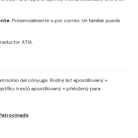
ente.
Presencialmente o por correo. Un familiar puede
raductor ATIA.
atrocinio del cónyuge. Rodný list apostillovaný +
ejstříku trestů apostillovaný + přeložený para