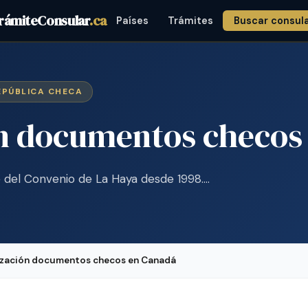
rámiteConsular
.ca
Países
Trámites
Buscar consul
REPÚBLICA CHECA
ón documentos checos
 del Convenio de La Haya desde 1998.…
ización documentos checos en Canadá