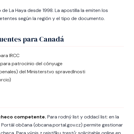
de La Haya desde 1998. La apostilla la emiten los
etentes según la región y el tipo de documento.
uentes para Canadá
para IRCC
) para patrocinio del cónyuge
penales) del Ministerstvo spravedlnosti
rcio)
 checo competente.
Para rodný list y oddací list: en la
tal Portál občana (obcana.portal.gov.cz) permite gestionar
checa. Para výpis z rejstříku trestů: solicitable online en