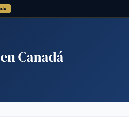
ado
 en Canadá