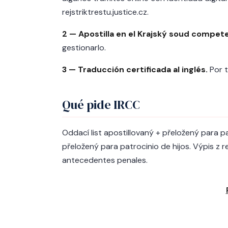
rejstriktrestu.justice.cz.
2 — Apostilla en el Krajský soud compet
gestionarlo.
3 — Traducción certificada al inglés.
Por t
Qué pide IRCC
Oddací list apostillovaný + přeložený para p
přeložený para patrocinio de hijos. Výpis z r
antecedentes penales.