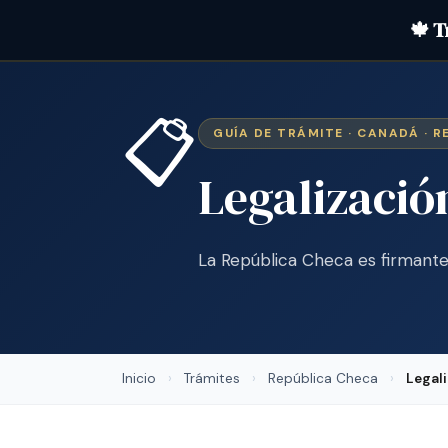
🍁 T
📋
GUÍA DE TRÁMITE · CANADÁ · 
Legalizaci
La República Checa es firmante
Inicio
›
Trámites
›
República Checa
›
Legal