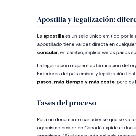
Apostilla y legalización: difer
La
apostilla
es un sello único emitido por l
apostillado tiene validez directa en cualqui
consular
, en cambio, implica varios pasos s
La legalización requiere autenticación del or
Exteriores del país emisor y legalización fin
pasos, más tiempo y más coste
, pero es
Fases del proceso
Para un documento canadiense que se va a us
organismo emisor en Canadá expide el docu
organismo; (3) el consulado del país recepto