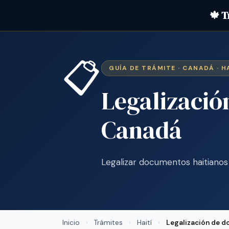
🍁 T
📋
GUÍA DE TRÁMITE · CANADÁ · H
Legalizació
Canadá
Legalizar documentos haitianos
Inicio
›
Trámites
›
Haití
›
Legalización de 