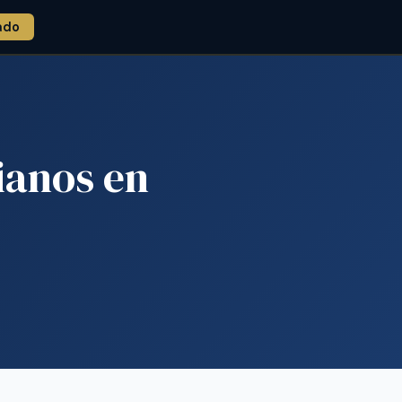
ado
ianos en