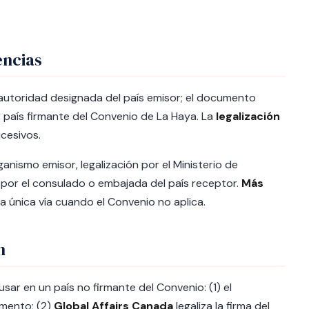
encias
a autoridad designada del país emisor; el documento
er país firmante del Convenio de La Haya. La
legalización
ucesivos.
ganismo emisor, legalización por el Ministerio de
al por el consulado o embajada del país receptor.
Más
 la única vía cuando el Convenio no aplica.
n
ar en un país no firmante del Convenio: (1) el
mento; (2)
Global Affairs Canada
legaliza la firma del