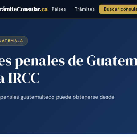
rámiteConsular
.ca
Países
Trámites
Buscar consul
GUATEMALA
es penales de Guatem
a IRCC
s penales guatemalteco puede obtenerse desde