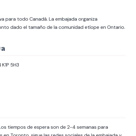
wa para todo Canadá. La embajada organiza
onto dado el tamaño de la comunidad etíope en Ontario.
wa
N K1P 5H3
. Los tiempos de espera son de 2-4 semanas para
es en Toronto, sigue las redes sociales de la embajada y