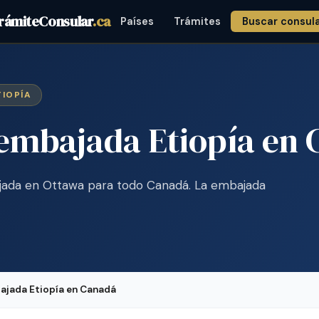
rámiteConsular
.ca
Países
Trámites
Buscar consul
TIOPÍA
 embajada Etiopía en
jada en Ottawa para todo Canadá. La embajada
bajada Etiopía en Canadá