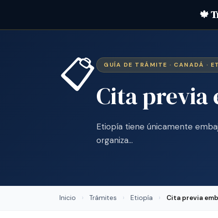
🍁 T
📋
GUÍA DE TRÁMITE · CANADÁ · E
Cita previa
Etiopía tiene únicamente emba
organiza…
Inicio
›
Trámites
›
Etiopía
›
Cita previa em