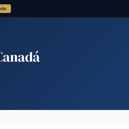
ado
 Canadá