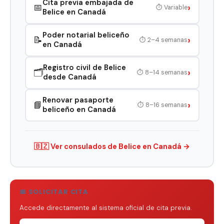
Cita previa embajada de
›
📅
⏱ Variable
Belice en Canadá
Poder notarial beliceño
›
📝
⏱ 2–4 semanas
en Canadá
Registro civil de Belice
›
🗂️
⏱ 8–14 semanas
desde Canadá
Renovar pasaporte
›
📘
⏱ 8–16 semanas
beliceño en Canadá
🇧🇿 Ver consulados de Belice en Canadá →
📅 SOLICITAR CITA
Accede directamente al sistema oficial de cita previa.