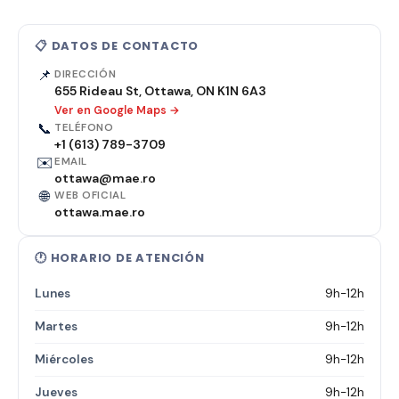
📋 DATOS DE CONTACTO
📌
DIRECCIÓN
655 Rideau St, Ottawa, ON K1N 6A3
Ver en Google Maps →
📞
TELÉFONO
+1 (613) 789-3709
✉️
EMAIL
ottawa@mae.ro
🌐
WEB OFICIAL
ottawa.mae.ro
🕐 HORARIO DE ATENCIÓN
Lunes
9h-12h
Martes
9h-12h
Miércoles
9h-12h
Jueves
9h-12h