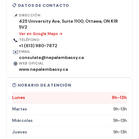
📋 DATOS DE CONTACTO
📌
DIRECCIÓN
425 University Ave, Suite 1100, Ottawa, ON K1R
5V2
Ver en Google Maps →
📞
TELÉFONO
+1 (613) 980-7872
✉️
EMAIL
consulate@nepalembassy.ca
🌐
WEB OFICIAL
www.nepalembassy.ca
🕐 HORARIO DE ATENCIÓN
Lunes
9h-13h
Martes
9h-13h
Miércoles
9h-13h
Jueves
9h-13h