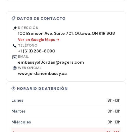
📋 DATOS DE CONTACTO
📌
DIRECCIÓN
100 Bronson Ave, Suite 701, Ottawa, ON K1R 6G8
Ver en Google Maps →
📞
TELÉFONO
+1 (613) 238-8090
✉️
EMAIL
embassyofJordan@rogers.com
🌐
WEB OFICIAL
www.jordanembassy.ca
🕐 HORARIO DE ATENCIÓN
Lunes
9h-13h
Martes
9h-13h
Miércoles
9h-13h