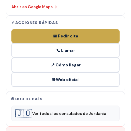
Abrir en Google Maps →
⚡ ACCIONES RÁPIDAS
📅 Pedir cita
📞 Llamar
📍 Cómo llegar
🌐 Web oficial
🌐 HUB DE PAÍS
🇯🇴
Ver todos los consulados de Jordania