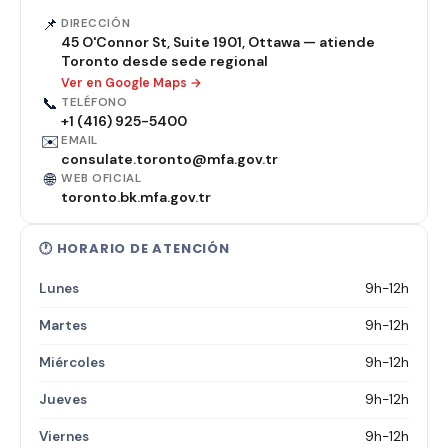
📌
DIRECCIÓN
45 O'Connor St, Suite 1901, Ottawa — atiende
Toronto desde sede regional
Ver en Google Maps →
📞
TELÉFONO
+1 (416) 925-5400
✉️
EMAIL
consulate.toronto@mfa.gov.tr
🌐
WEB OFICIAL
toronto.bk.mfa.gov.tr
🕐 HORARIO DE ATENCIÓN
Lunes
9h-12h
Martes
9h-12h
Miércoles
9h-12h
Jueves
9h-12h
Viernes
9h-12h