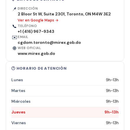
📌
DIRECCIÓN
2 Bloor St W, Suite 2301, Toronto, ON M4W 3E2
Ver en Google Maps →
📞
TELÉFONO
+1 (416) 967-9343
✉️
EMAIL
cgdom.toronto@mirex.gob.do
🌐
WEB OFICIAL
www.mirex.gob.do
🕐 HORARIO DE ATENCIÓN
Lunes
9h-13h
Martes
9h-13h
Miércoles
9h-13h
Jueves
9h-13h
Viernes
9h-13h