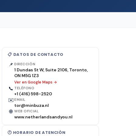
📋 DATOS DE CONTACTO
📌
DIRECCIÓN
1 Dundas St W, Suite 2106, Toronto,
ON M5G 1Z3
Ver en Google Maps →
📞
TELÉFONO
+1 (416) 598-2520
✉️
EMAIL
tor@minbuza.nl
🌐
WEB OFICIAL
www.netherlandsandyou.nl
🕐 HORARIO DE ATENCIÓN