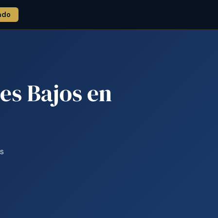
ado
es Bajos en
s