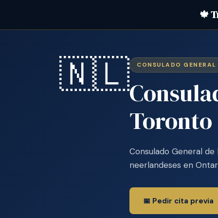
🍁 T
🇳🇱
CONSULADO GENERAL
Consulad
Toronto
Consulado General de l
neerlandeses en Ontario
📅 Pedir cita previa