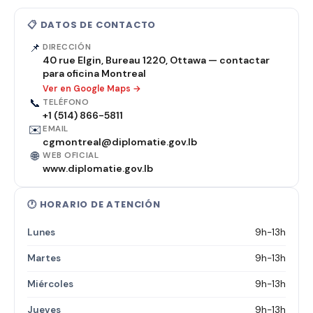
📋 DATOS DE CONTACTO
📌
DIRECCIÓN
40 rue Elgin, Bureau 1220, Ottawa — contactar
para oficina Montreal
Ver en Google Maps →
📞
TELÉFONO
+1 (514) 866-5811
✉️
EMAIL
cgmontreal@diplomatie.gov.lb
🌐
WEB OFICIAL
www.diplomatie.gov.lb
🕐 HORARIO DE ATENCIÓN
Lunes
9h-13h
Martes
9h-13h
Miércoles
9h-13h
Jueves
9h-13h