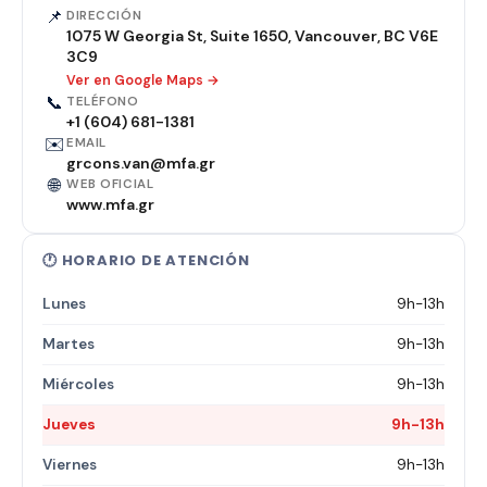
📌
DIRECCIÓN
1075 W Georgia St, Suite 1650, Vancouver, BC V6E
3C9
Ver en Google Maps →
📞
TELÉFONO
+1 (604) 681-1381
✉️
EMAIL
grcons.van@mfa.gr
🌐
WEB OFICIAL
www.mfa.gr
🕐 HORARIO DE ATENCIÓN
Lunes
9h-13h
Martes
9h-13h
Miércoles
9h-13h
Jueves
9h-13h
Viernes
9h-13h