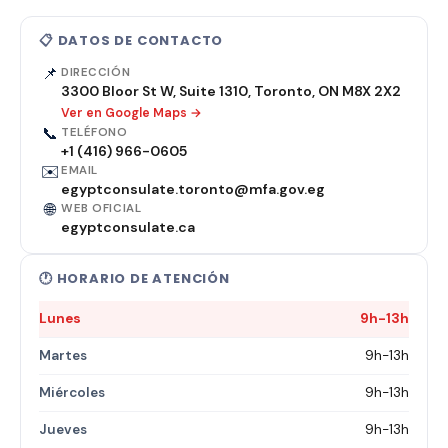
📋 DATOS DE CONTACTO
📌
DIRECCIÓN
3300 Bloor St W, Suite 1310, Toronto, ON M8X 2X2
Ver en Google Maps →
📞
TELÉFONO
+1 (416) 966-0605
✉️
EMAIL
egyptconsulate.toronto@mfa.gov.eg
🌐
WEB OFICIAL
egyptconsulate.ca
🕐 HORARIO DE ATENCIÓN
Lunes
9h-13h
Martes
9h-13h
Miércoles
9h-13h
Jueves
9h-13h